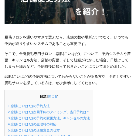
脱毛サロンを通いやすさで選ぶなら、店舗の数や場所だけでなく、いつでも
予約が取りやすいシステムであることも重要です。
そこで、全身脱毛専門サロン「恋肌(こいはだ)」について、予約システムや変
更・キャンセル方法、店舗の変更、そして妊娠がわかった場合、日焼けして
しまった場合など、予約前後に知っておきたいことについてまとめました。
恋肌(こいはだ)の予約方法についてわからないことがある方や、予約しやすい
脱毛サロンを探している方は、ぜひ参考にしてください。
目次
[
閉じる
]
1.恋肌(こいはだ)の予約方法
2.恋肌(こいはだ)次回予約のタイミング、当日予約は？
3.恋肌(こいはだ)の予約の変更方法、キャンセルの方法
4.恋肌(こいはだ)の生理時の対応
5.恋肌(こいはだ)の店舗変更の仕方