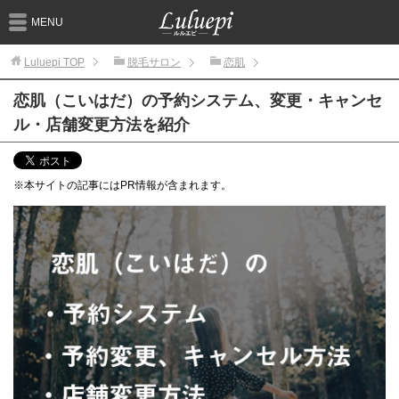
MENU
Luluepi
TOP
脱毛サロン
恋肌
恋肌（こいはだ）の予約システム、変更・キャンセ
ル・店舗変更方法を紹介
※本サイトの記事にはPR情報が含まれます。