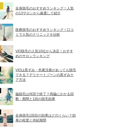
全身脱毛のおすすめランキング！人気
の13サロンから厳選して紹介
医療脱毛のおすすめランキング！口コ
ミで人気のクリニックを比較
VIO脱毛の人気10社から決定！おすす
めのサロンランキング
VIOは黒ずみ・色素沈着があっても脱毛
できる？デリケートゾーンの黒ずみケ
ア方法
脇脱毛は何回で終了？両脇にかかる回
数・期間と1回の脱毛効果
全身脱毛1回目の効果はどのくらい？効
果の程度と持続期間