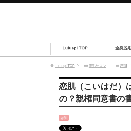
Luluepi TOP
全身脱
Luluepi
TOP
脱毛サロン
恋肌
恋肌（こいはだ）
の？親権同意書の
恋肌