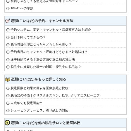
会員じゃなくても使える友達紹介キャンペーン
10%OFFの学割
恋肌(こいはだ)の予約、キャンセル方法
予約システム、変更・キャンセル・店舗変更方法を紹介
当日予約ってできるの？
脱毛当日生理になったらどうしたら良い？
予約当日のキャンセル・遅刻はどうなる？対処法は？
途中解約できる？退会方法や返金額の算出法
脱毛中に妊娠した場合の対応、授乳中の脱毛は？
恋肌(こいはだ)をもっと詳しく知る
脱毛回数と効果の目安を医療脱毛と比較
脱毛器の特徴｜クリスタルスキン、LVS、クリアエスピーエフ
未成年でも脱毛可能？
シェービングサービス、剃り残しの対応
恋肌(こいはだ)を他の脱毛サロンと徹底比較