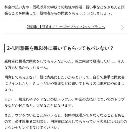
料金の払い方や、脱毛以外の学校での勉強や部活、習い事などをきちんと頑
張ることを約束して、親権者からの同意をもらうようにしましょう。
2週間に1回通えてリーズナブルなパックプランへ
2-4.同意書を親以外に書いてもらってもバレない？
親権者に脱毛の同意をしてもらえなかった、親に内緒で脱毛したい……そん
な方もいるかもしれません。
同意してもらえない、親に内緒にしたいからといって、自分で勝手に同意書
にサインしたり、きょうだいや友達などに書いてもらうのは絶対にやめまし
ょう。
万が一、肌荒れやヤケドなどの肌トラブル、料金の支払いについてのトラブ
ルなどが起こると、大変なことになります。
また、ウソをついたことがバレると、契約や脱毛ができなくなることもある
ので、必ず親権者に相談し、同意書に記入してもらってから恋肌(こいはだ)の
カウンセリングを受けてください。