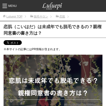
MENU
Luluepi
TOP
脱毛サロン
恋肌
恋肌（こいはだ）は未成年でも脱毛できるの？親権
同意書の書き方は？
※本サイトの記事にはPR情報が含まれます。