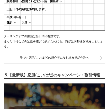
販売会社 恋肌(こいはだ)○○店 担当者○○
上記日付の契約は解除します。
平成○年○月○日
住所○○ 氏名○○
クーリングオフの書面は当日消印有効です。
送った日付などの証拠を確実に残すためにも、内容証明郵便を利用しましょ
う。
誰でも恋肌(こいはだ)の紹介者になれる友達紹介割へ
5.【最新版】恋肌(こいはだ)のキャンペーン・割引情報