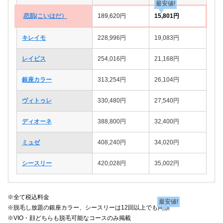
最安値!
恋肌(こいはだ）
189,620円
15,801円
キレイモ
228,996円
19,083円
レイビス
254,016円
21,168円
銀座カラー
313,254円
26,104円
ヴィトゥレ
330,480円
27,540円
ディオーネ
388,800円
32,400円
ミュゼ
408,240円
34,020円
シースリー
420,028円
35,002円
6回料金
18回料金
1回あたり
1回あたり
※全て税込料金
最安値!
最安値!
※脱毛し放題の銀座カラー、シースリーは12回以上でも同額
ラココ
恋肌(こいはだ)
89,424円
269,500円
14,904円
14,972円
※VIO・顔どちらも脱毛可能なコースのみ掲載