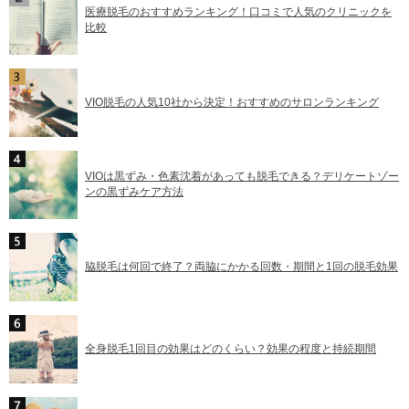
医療脱毛のおすすめランキング！口コミで人気のクリニックを
比較
VIO脱毛の人気10社から決定！おすすめのサロンランキング
VIOは黒ずみ・色素沈着があっても脱毛できる？デリケートゾー
ンの黒ずみケア方法
脇脱毛は何回で終了？両脇にかかる回数・期間と1回の脱毛効果
全身脱毛1回目の効果はどのくらい？効果の程度と持続期間