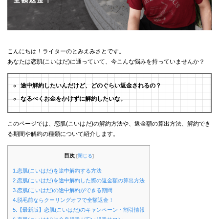
こんにちは！ライターのとみえみさとです。
あなたは恋肌(こいはだ)に通っていて、今こんな悩みを持っていませんか？
途中解約したいんだけど、どのぐらい返金されるの？
なるべくお金をかけずに解約したいな。
このページでは、恋肌(こいはだ)の解約方法や、返金額の算出方法、解約でき
る期間や解約の種類について紹介します。
目次
[
閉じる
]
1.恋肌(こいはだ)を途中解約する方法
2.恋肌(こいはだ)を途中解約した際の返金額の算出方法
3.恋肌(こいはだ)の途中解約ができる期間
4.脱毛前ならクーリングオフで全額返金！
5.【最新版】恋肌(こいはだ)のキャンペーン・割引情報