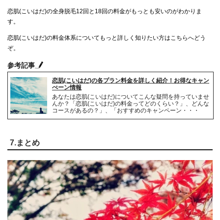
恋肌(こいはだ)の全身脱毛12回と18回の料金がもっとも安いのがわかりま
恋肌(こいはだ)
銀座カラー
99,800円
313,254円
16,633円
17,403円
す。
キレイモ
キレイモ
114,498円
343,494円
19,083円
19,083円
恋肌(こいはだ)の料金体系についてもっと詳しく知りたい方はこちらへどう
ぞ。
ヴィトゥレ
シースリー
165,240円
420,028円
27,540円
23,334円
参考記事
TBC
ヴィトゥレ
・
エピレ
190,188円
495,720円
31,698円
27,540円
恋肌(こいはだ)の各プラン料金を詳しく紹介！お得なキャン
ぺーン情報
ディオーネ
TBC
・
エピレ
226,800円
558,414円
37,800円
31,023円
あなたは恋肌(こいはだ)についてこんな疑問を持っていませ
んか？「恋肌(こいはだ)の料金ってどのくらい？」、どんな
コースがあるの？」、「おすすめのキャンペーン・・・
銀座カラー
ディオーネ
313,254円
583,200円
52,209円
32,400円
ミュゼ
ミュゼ
340,200円
1,020,600円
56,700円
56,700円
7.まとめ
シースリー
420,028円
70,004円