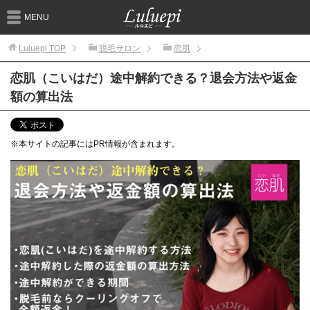
MENU
Luluepi
TOP
脱毛サロン
恋肌
恋肌（こいはだ）途中解約できる？退会方法や返金
額の算出法
※本サイトの記事にはPR情報が含まれます。