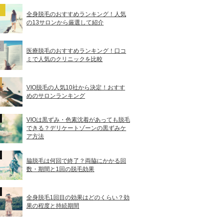
全身脱毛のおすすめランキング！人気
の13サロンから厳選して紹介
医療脱毛のおすすめランキング！口コ
ミで人気のクリニックを比較
VIO脱毛の人気10社から決定！おすす
めのサロンランキング
VIOは黒ずみ・色素沈着があっても脱毛
できる？デリケートゾーンの黒ずみケ
ア方法
脇脱毛は何回で終了？両脇にかかる回
数・期間と1回の脱毛効果
全身脱毛1回目の効果はどのくらい？効
果の程度と持続期間