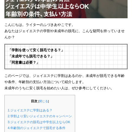
こんにちは。ライターのふづきあやこです。
あなたはジェイエステの学割や未成年の脱毛に、こんな疑問を持っていませ
んか？
「学割を使って安く脱毛できる？」
「未成年でも脱毛できる？」
「同意書は必要？」
このページでは、ジェイエステに学割はあるのか、未成年が脱毛できる年齢
や条件、年齢別の支払い方法について紹介します。
未成年のうちに安く脱毛を始めたい人は、ぜひ参考にしてください。
目次
[
閉じる
]
1.ジェイエステに学割はある？
2.学割より安いジェイエステのキャンペーン
3.ジェイエステの脱毛は中学生以上ならOK
4.年齢別のジェイエステで脱毛する条件