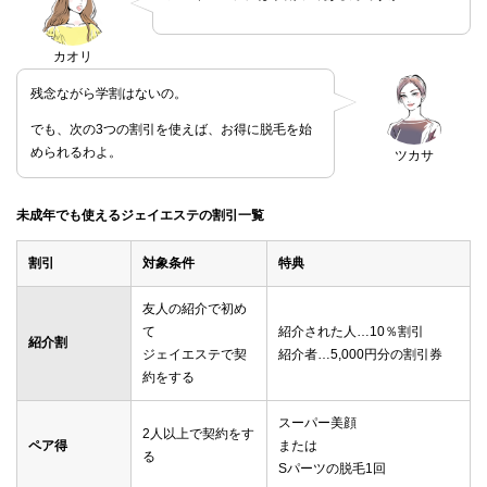
カオリ
残念ながら学割はないの。
でも、次の3つの割引を使えば、お得に脱毛を始
められるわよ。
ツカサ
未成年でも使えるジェイエステの割引一覧
割引
対象条件
特典
友人の紹介で初め
て
紹介された人…10％割引
紹介割
ジェイエステで契
紹介者…5,000円分の割引券
約をする
スーパー美顔
2人以上で契約をす
ペア得
または
る
Sパーツの脱毛1回