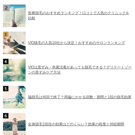
医療脱毛のおすすめランキング！口コミで人気のクリニックを
比較
VIO脱毛の人気10社から決定！おすすめのサロンランキング
VIOは黒ずみ・色素沈着があっても脱毛できる？デリケートゾー
ンの黒ずみケア方法
脇脱毛は何回で終了？両脇にかかる回数・期間と1回の脱毛効果
全身脱毛1回目の効果はどのくらい？効果の程度と持続期間