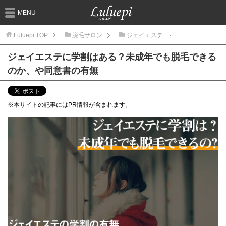
MENU
Luluepi
TOP
脱毛サロン
ジェイエステ
ジェイエステに学割はある？未成年でも脱毛できる
のか、や同意書の有無
※本サイトの記事にはPR情報が含まれます。