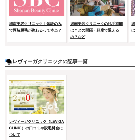
湘南美容クリニック｜体験のみ
湘南美容クリニックの脱毛期間
湘南
で両脇脱毛が終わるって本当？
は？どの間隔・頻度で通える
は？
の？など
レヴィーガクリニックの記事一覧
レヴィーガクリニック（LEVIGA
CLINIC）の口コミや脱毛料金に
ついて