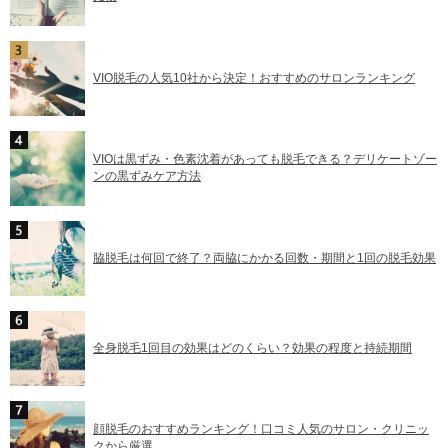
VIO脱毛の人気10社から決定！おすすめのサロンランキング
VIOは黒ずみ・色素沈着があっても脱毛できる？デリケートゾー
ンの黒ずみケア方法
脇脱毛は何回で終了？両脇にかかる回数・期間と1回の脱毛効果
全身脱毛1回目の効果はどのくらい？効果の程度と持続期間
顔脱毛のおすすめランキング！口コミ人気のサロン・クリニッ
クから厳選