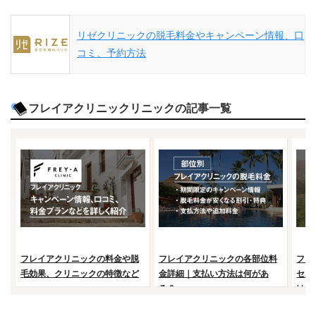
リゼクリニックの脱毛料金やキャンペーン情報、口
コミ、予約方法
フレイアクリニックリニックの記事一覧
フレイアクリニックの料金や脱
フレイアクリニックの各部位料
フレ
毛効果、クリニックの特徴など
金詳細｜支払い方法は何があ
セル
る？
はど