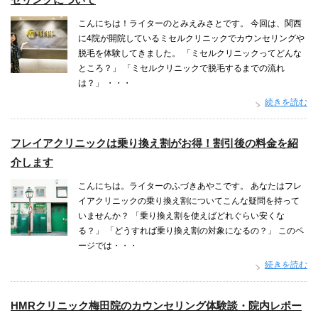
こんにちは！ライターのとみえみさとです。 今回は、関西
に4院が開院しているミセルクリニックでカウンセリングや
脱毛を体験してきました。 「ミセルクリニックってどんな
ところ？」 「ミセルクリニックで脱毛するまでの流れ
は？」 ・・・
続きを読む
フレイアクリニックは乗り換え割がお得！割引後の料金を紹
介します
こんにちは。ライターのふづきあやこです。 あなたはフレ
イアクリニックの乗り換え割についてこんな疑問を持って
いませんか？ 「乗り換え割を使えばどれぐらい安くな
る？」 「どうすれば乗り換え割の対象になるの？」 このペ
ージでは・・・
続きを読む
HMRクリニック梅田院のカウンセリング体験談・院内レポー