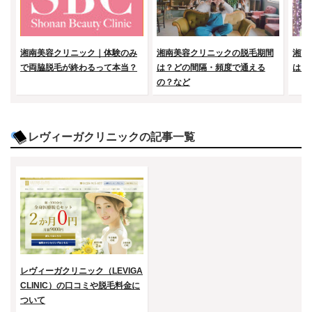
湘南美容クリニック｜体験のみ
湘南美容クリニックの脱毛期間
湘南
で両脇脱毛が終わるって本当？
は？どの間隔・頻度で通える
は？
の？など
レヴィーガクリニックの記事一覧
レヴィーガクリニック（LEVIGA
CLINIC）の口コミや脱毛料金に
ついて