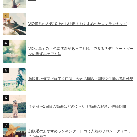
VIO脱毛の人気10社から決定！おすすめのサロンランキング
VIOは黒ずみ・色素沈着があっても脱毛できる？デリケートゾー
ンの黒ずみケア方法
脇脱毛は何回で終了？両脇にかかる回数・期間と1回の脱毛効果
全身脱毛1回目の効果はどのくらい？効果の程度と持続期間
顔脱毛のおすすめランキング！口コミ人気のサロン・クリニッ
クから厳選