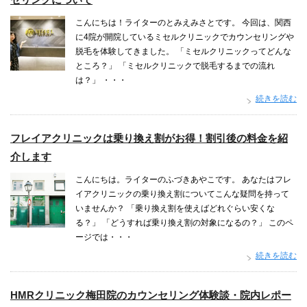
こんにちは！ライターのとみえみさとです。 今回は、関西
に4院が開院しているミセルクリニックでカウンセリングや
脱毛を体験してきました。 「ミセルクリニックってどんな
ところ？」 「ミセルクリニックで脱毛するまでの流れ
は？」 ・・・
続きを読む
フレイアクリニックは乗り換え割がお得！割引後の料金を紹
介します
こんにちは。ライターのふづきあやこです。 あなたはフレ
イアクリニックの乗り換え割についてこんな疑問を持って
いませんか？ 「乗り換え割を使えばどれぐらい安くな
る？」 「どうすれば乗り換え割の対象になるの？」 このペ
ージでは・・・
続きを読む
HMRクリニック梅田院のカウンセリング体験談・院内レポー