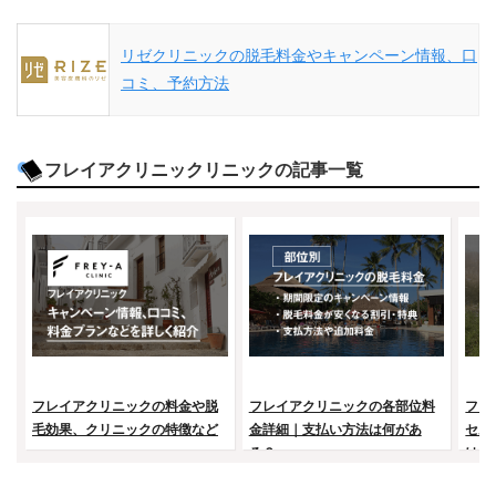
リゼクリニックの脱毛料金やキャンペーン情報、口
コミ、予約方法
フレイアクリニックリニックの記事一覧
フレイアクリニックの料金や脱
フレイアクリニックの各部位料
フレ
毛効果、クリニックの特徴など
金詳細｜支払い方法は何があ
セル
る？
はど