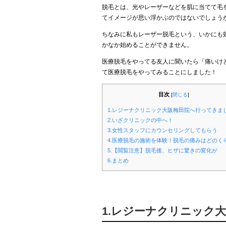
脱毛とは、光やレーザーなどを肌に当てて毛
てイメージが思い浮かぶのではないでしょう
ちなみに私もレーザー脱毛という、いかにも
かなか始めることができません。
医療脱毛をやってる友人に聞いたら「痛いけ
て医療脱毛をやってみることにしました！
目次
[
閉じる
]
1.レジーナクリニック大阪梅田院へ行ってきま
2.いざクリニックの中へ！
3.女性スタッフにカウンセリングしてもらう
4.医療脱毛の施術を体験！脱毛の痛みはどのく
5.【閲覧注意】脱毛後、ヒザに驚きの変化が
6.まとめ
1.レジーナクリニック