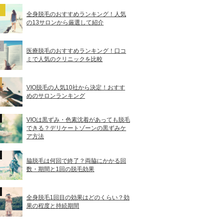
全身脱毛のおすすめランキング！人気
の13サロンから厳選して紹介
医療脱毛のおすすめランキング！口コ
ミで人気のクリニックを比較
VIO脱毛の人気10社から決定！おすす
めのサロンランキング
VIOは黒ずみ・色素沈着があっても脱毛
できる？デリケートゾーンの黒ずみケ
ア方法
脇脱毛は何回で終了？両脇にかかる回
数・期間と1回の脱毛効果
全身脱毛1回目の効果はどのくらい？効
果の程度と持続期間