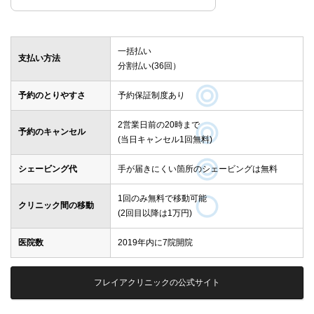
一括払い
支払い方法
分割払い(36回）
予約のとりやすさ
予約保証制度あり
2営業日前の20時まで
予約のキャンセル
(当日キャンセル1回無料)
シェービング代
手が届きにくい箇所のシェービングは無料
1回のみ無料で移動可能
クリニック間の移動
(2回目以降は1万円)
医院数
2019年内に7院開院
フレイアクリニックの公式サイト