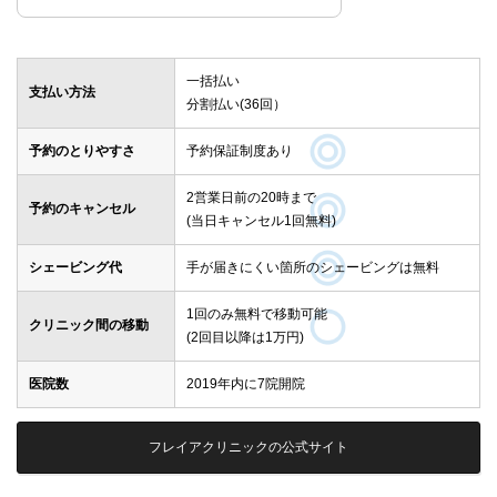
一括払い
支払い方法
分割払い(36回）
予約のとりやすさ
予約保証制度あり
2営業日前の20時まで
予約のキャンセル
(当日キャンセル1回無料)
シェービング代
手が届きにくい箇所のシェービングは無料
1回のみ無料で移動可能
クリニック間の移動
(2回目以降は1万円)
医院数
2019年内に7院開院
フレイアクリニックの公式サイト