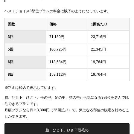
ベストチョイス3部位プランの料金は以下のようになっています。
回数
価格
1回あたり
3回
71,150円
23,716円
5回
106,725円
21,345円
6回
118,584円
19,764円
8回
158,112円
19,764円
※料金は税込で表示しています。
脇、ひじ下、ひざ下、手の甲、足の甲、指の中から気になる3部位を選んで脱
毛できるプランです。
月額プランなら月々3,300円（36回払い）で、気になる部位の脱毛を始めるこ
とができます。
脇、ひじ下、ひざ下脱毛の