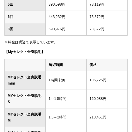
5回
390,598円
78,119円
6回
443,232円
73,872円
8回
590,976円
73,872円
※料金は税込で表示しています。
【Myセレクト全身脱毛】
施術時間
価格
MYセレクト全身脱毛
1時間未満
106,725円
mini
MYセレクト全身脱毛
1～1.5時間
160,088円
S
MYセレクト全身脱毛
1.5～2時間
213,451円
M