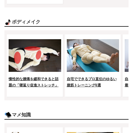
ボディメイク
慢性的な腰痛を緩和できると話
自宅でできるプロ直伝のゆるい
自宅
題の「寝返り促進ストレッチ」
腹筋トレーニング6選
最強
マメ知識