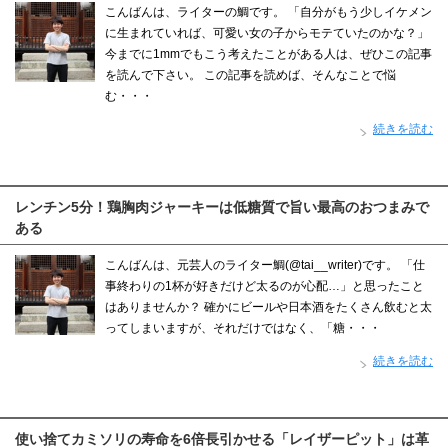
こんばんは、ライターの鯛です。 「自分がもう少しイケメン
に生まれていれば、可愛い女の子からモテていたのかな？」
今までに1mmでもこう考えたことがある人は、ぜひこの記事
を読んで下さい。 この記事を読めば、そんなことで悩
む・・・
続きを読む
レンチン5分！鶏胸肉ジャーキーは低糖質で旨い最高のおつまみで
ある
こんばんは、元芸人のライター鯛(@tai__writer)です。 「仕
事終わりの1杯が好きだけど太るのが心配…」と思ったこと
はありませんか？ 確かにビールや日本酒をたくさん飲むと太
ってしまいますが、それだけではなく、「糖・・・
続きを読む
使い捨てカミソリの寿命を6倍長引かせる「レイザーピット」は革