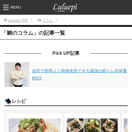
MENU
Luluepi
TOP
コラム
「鯛のコラム」の記事一覧
Pick UP記事
自宅で効率よく肉体改造できる最強の筋トレ自体重
BIG3
レシピ