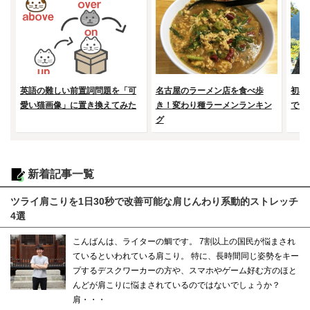
英語の難しい前置詞問題を「可
名古屋のラーメン店を食べ歩
初め
愛い猫画像」に置き換えてみた
き！変わり種ラーメンランキン
で山
グ
新着記事一覧
ツライ肩こりを1日30秒で改善可能な肩じんわり系動的ストレッチ
4選
こんばんは、ライターの鯛です。 7割以上の国民が悩まされ
ているといわれている肩こり。 特に、長時間同じ姿勢をキー
プするデスクワーカーの方や、スマホやゲーム好む方のほと
んどが肩こりに悩まされているのではないでしょうか？
肩・・・