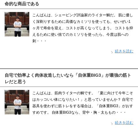
命的な商品である
こんばんは、シェービング評論家のライター鯛だ。 肌に優し
く深剃りするために高価なカミソリを使っても、せいぜい1
ヶ月で寿命を迎え、コストが高くなってしまう。 コストを抑
えるために使い捨てのカミソリを使ったら、今度は肌への
刺・・・
続きを読む
自宅で効率よく肉体改造したいなら「自体重BIG3」が最強の筋ト
レだと思う
こんばんは、筋肉ライターの鯛です。 「夏に向けて今年こそ
はカッコいい体になりたい！」と思っていませんか？ 自宅で
器具を使わずに筋トレをする場合は、「自体重BIG3」がおす
すめです。 自体重BIG3なら、背中・胸・太ももの・・・
続きを読む