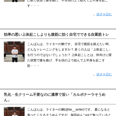
に寝た状態で膝を曲げ、手を頭の上で組んで上半身を起こ
す・・・
続きを読む
効率の悪い上体起こしよりも腹筋に効く自宅でできる自重筋トレ
こんばんは、ライターの鯛です。 自宅で腹筋を鍛えたい時、
どんなトレーニングをしますか？ 多くの人は「上体起こし」
を行うのではないでしょうか？ 上体起こしとは、仰向けに寝
た状態で膝を曲げ、手を頭の上で組んで上半身を起こす
筋・・・
続きを読む
乳化・生クリーム不要なのに濃厚で旨い「カルボナーラそうめ
ん」
こんばんは、ライターの鯛(@tai__writer)です。 夏になると
食べたくなるそうめんですが、毎回めんつゆで食べていると