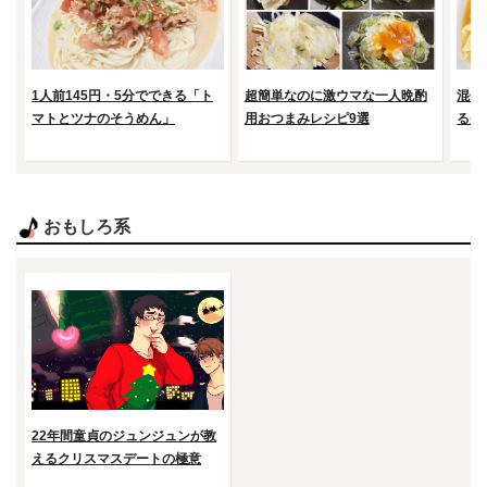
1人前145円・5分でできる「ト
超簡単なのに激ウマな一人晩酌
混ぜ
マトとツナのそうめん」
用おつまみレシピ9選
る美
おもしろ系
22年間童貞のジュンジュンが教
えるクリスマスデートの極意