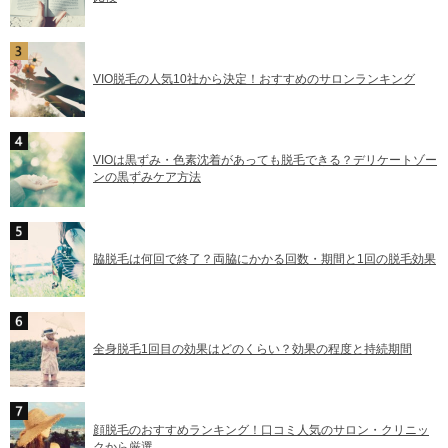
VIO脱毛の人気10社から決定！おすすめのサロンランキング
VIOは黒ずみ・色素沈着があっても脱毛できる？デリケートゾー
ンの黒ずみケア方法
脇脱毛は何回で終了？両脇にかかる回数・期間と1回の脱毛効果
全身脱毛1回目の効果はどのくらい？効果の程度と持続期間
顔脱毛のおすすめランキング！口コミ人気のサロン・クリニッ
クから厳選