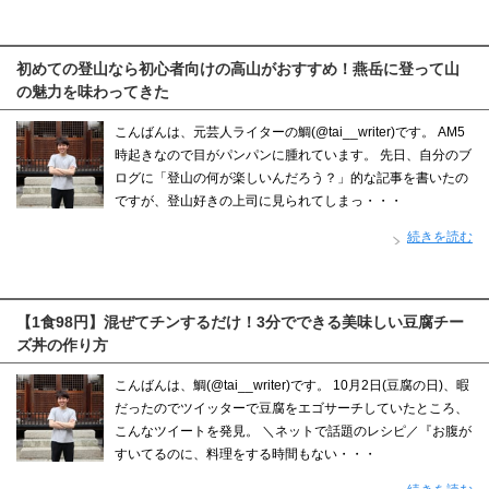
初めての登山なら初心者向けの高山がおすすめ！燕岳に登って山
の魅力を味わってきた
こんばんは、元芸人ライターの鯛(@tai__writer)です。 AM5
時起きなので目がパンパンに腫れています。 先日、自分のブ
ログに「登山の何が楽しいんだろう？」的な記事を書いたの
ですが、登山好きの上司に見られてしまっ・・・
続きを読む
【1食98円】混ぜてチンするだけ！3分でできる美味しい豆腐チー
ズ丼の作り方
こんばんは、鯛(@tai__writer)です。 10月2日(豆腐の日)、暇
だったのでツイッターで豆腐をエゴサーチしていたところ、
こんなツイートを発見。 ＼ネットで話題のレシピ／『お腹が
すいてるのに、料理をする時間もない・・・