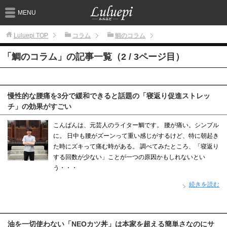
MENU
Luluepi
TOP
コラム
鯛のコラム
「鯛のコラム」の記事一覧（2 / 3ページ目）
慢性的な腰痛を3分で緩和できると話題の「寝返り促進ストレッ
チ」の効果がすごい
こんばんは、元芸人のライター鯛です。 腰が痛い。シンプル
に。 日中も腰がズーンって重い感じがするけど、特に朝起き
た時にズキって痛む時がある。 調べてみたところ、「寝返り
する回数が少ない」ことが一つの原因かもしれないとい
う・・・
続きを読む
油を一切使わない「NEOカツ丼」は本家を超える簡単さなのにサ