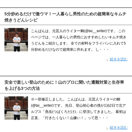
5分炒めるだけで激ウマ！一人暮らし男性のための超簡単なキムチ
焼きうどんレシピ
こんばんは、元芸人のライター鯛(@tai__writer)です。 この
ページでは、一人暮らしの男性におすすめしたいキムチ焼き
うどんをご紹介します。 全ての材料をフライパンに入れて5
分炒めるだけなので超簡単に作れます。 し・・・
続きを読む
安全で楽しい登山のために！山のプロに聞いた遭難対策と生存率
を上げる3つの方法
※一部修正しました。 こんばんは、元芸人ライターの鯛
(@tai__writer)です。 先日、登山初心者の僕が1泊2日で北ア
ルプス「燕岳(つばくろだけ)」に登頂してきました。 最初は
正直、「行きたくない！山嫌い！」って思・・・
続きを読む