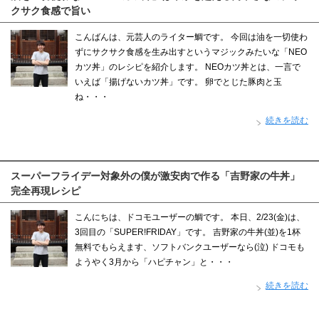
クサク食感で旨い
こんばんは、元芸人のライター鯛です。 今回は油を一切使わ
ずにサクサク食感を生み出すというマジックみたいな「NEO
カツ丼」のレシピを紹介します。 NEOカツ丼とは、一言で
いえば「揚げないカツ丼」です。 卵でとじた豚肉と玉
ね・・・
続きを読む
スーパーフライデー対象外の僕が激安肉で作る「吉野家の牛丼」
完全再現レシピ
こんにちは、ドコモユーザーの鯛です。 本日、2/23(金)は、
3回目の「SUPER!FRIDAY」です。 吉野家の牛丼(並)を1杯
無料でもらえます、ソフトバンクユーザーなら(泣) ドコモも
ようやく3月から「ハピチャン」と・・・
続きを読む