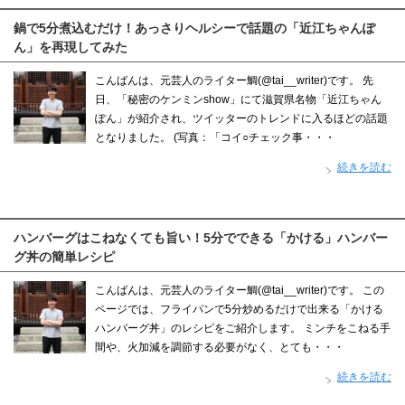
鍋で5分煮込むだけ！あっさりヘルシーで話題の「近江ちゃんぽ
ん」を再現してみた
こんばんは、元芸人のライター鯛(@tai__writer)です。 先
日、「秘密のケンミンshow」にて滋賀県名物「近江ちゃん
ぽん」が紹介され、ツイッターのトレンドに入るほどの話題
となりました。 (写真：「コイ○チェック事・・・
続きを読む
ハンバーグはこねなくても旨い！5分でできる「かける」ハンバー
グ丼の簡単レシピ
こんばんは、元芸人のライター鯛(@tai__writer)です。 この
ページでは、フライパンで5分炒めるだけで出来る「かける
ハンバーグ丼」のレシピをご紹介します。 ミンチをこねる手
間や、火加減を調節する必要がなく、とても・・・
続きを読む