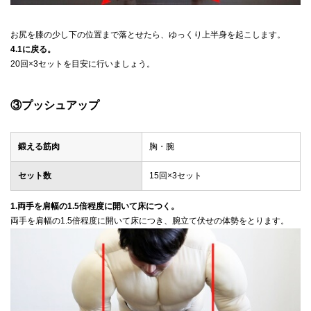
お尻を膝の少し下の位置まで落とせたら、ゆっくり上半身を起こします。
4.1に戻る。
20回×3セットを目安に行いましょう。
③プッシュアップ
鍛える筋肉
胸・腕
セット数
15回×3セット
1.両手を肩幅の1.5倍程度に開いて床につく。
両手を肩幅の1.5倍程度に開いて床につき、腕立て伏せの体勢をとります。