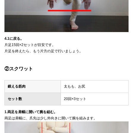
4.1に戻る。
片足15回×2セットが目安です。
片足を終えたら、もう片方の足で行いましょう。
②スクワット
鍛える筋肉
太もも、お尻
セット数
20回×3セット
1.両足を肩幅に開いて腕を組む。
両足は肩幅に、爪先は少し外向きに開いて腕を組みます。