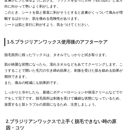
皮膚がピンと張るようにおさえ、ワックスを塗った方向（毛の流れ）と逆方
向に向かって勢いよく剥がします。
このとき、シートを肌と垂直に剥がそうとすると皮膚がくっついて痛みが増
幅するばかりか、肌を痛める危険性があります。
シートは肌と並行に剥がすよう、気をつけてください。
1-5.ブラジリアンワックス使用後のアフターケア
脱毛箇所に残ったワックスは、タオルでしっかりと拭き取ります。
肌が綺麗な状態になったら、濡れタオルなどをあててクーリングします。こ
うすることで開いた毛穴の引き締め効果と、刺激を受けた肌を鎮める効果が
期待できます。
また、痛みの軽減にも効果的です。
しっかりと冷やしたら、最後にボディーローションや保湿クリームなどでケ
アをして完了です。脱毛箇所は刺激を受けて繊細な状態になっているため、
放置すると肌トラブルの原因になるため、注意しましょう。
2.ブラジリアンワックスで上手く脱毛できない時の原
因・コツ