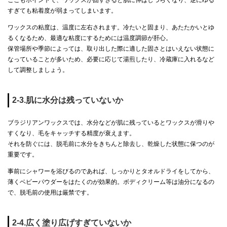
ここもポイントで、ワックスが固すぎると肌に伸ばしづらくなり、逆にゆる
すぎても粘着度が弱まってしまいます。
ワックスの粘度は、温度に左右されます。冷たいと固まり、あたたかいとゆ
るくなるため、最適な粘度にするためには温度調節が肝心。
保管場所や季節によっては、取り出した際に適した固さとはいえない状態に
なっていることが多いため、必要に応じて湯煎したり、冷蔵庫に入れるなど
して調整しましょう。
2-3.肌に水分は残っていないか
ブラジリアンワックスでは、水分などが肌に残っているとワックスが滑りや
すくなり、毛をキャッチする精度が衰えます。
それを防ぐには、脱毛前に水分をきちんと除去し、乾燥した状態に保つのが
重要です。
事前にシャワーを浴びるのであれば、しっかりとタオルドライをしてから、
薄くベビーパウダーをはたくのが効果的。ボディクリーム等は油分になるの
で、脱毛前の使用は厳禁です。
2-4.広く塗り広げすぎていないか