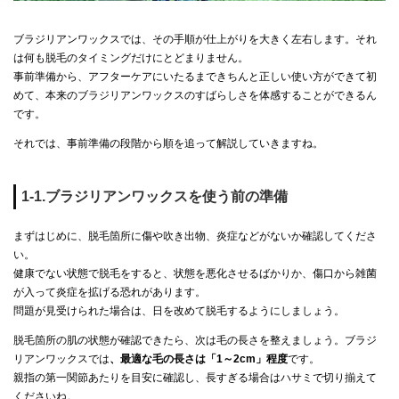
ブラジリアンワックスでは、その手順が仕上がりを大きく左右します。それ
は何も脱毛のタイミングだけにとどまりません。
事前準備から、アフターケアにいたるまできちんと正しい使い方ができて初
めて、本来のブラジリアンワックスのすばらしさを体感することができるん
です。
それでは、事前準備の段階から順を追って解説していきますね。
1-1.ブラジリアンワックスを使う前の準備
まずはじめに、脱毛箇所に傷や吹き出物、炎症などがないか確認してくださ
い。
健康でない状態で脱毛をすると、状態を悪化させるばかりか、傷口から雑菌
が入って炎症を拡げる恐れがあります。
問題が見受けられた場合は、日を改めて脱毛するようにしましょう。
脱毛箇所の肌の状態が確認できたら、次は毛の長さを整えましょう。ブラジ
リアンワックスでは
、最適な毛の長さは「1～2cm」程度
です。
親指の第一関節あたりを目安に確認し、長すぎる場合はハサミで切り揃えて
くださいね。