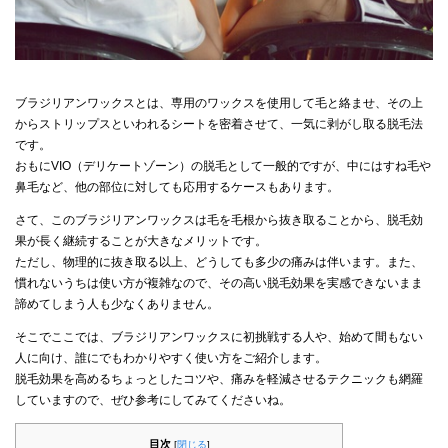
ブラジリアンワックスとは、専用のワックスを使用して毛と絡ませ、その上
からストリップスといわれるシートを密着させて、一気に剥がし取る脱毛法
です。
おもにVIO（デリケートゾーン）の脱毛として一般的ですが、中にはすね毛や
鼻毛など、他の部位に対しても応用するケースもあります。
さて、このブラジリアンワックスは毛を毛根から抜き取ることから、脱毛効
果が長く継続することが大きなメリットです。
ただし、物理的に抜き取る以上、どうしても多少の痛みは伴います。また、
慣れないうちは使い方が複雑なので、その高い脱毛効果を実感できないまま
諦めてしまう人も少なくありません。
そこでここでは、ブラジリアンワックスに初挑戦する人や、始めて間もない
人に向け、誰にでもわかりやすく使い方をご紹介します。
脱毛効果を高めるちょっとしたコツや、痛みを軽減させるテクニックも網羅
していますので、ぜひ参考にしてみてくださいね。
目次
[
閉じる
]