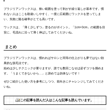
ブラジリアンワックスは、狭い範囲を塗って剥がす繰り返しが基本です。慣
れない人はここを勘違いしやすく、一度に広範囲にワックスを塗ってしま
い、失敗に陥る確率がとても高いです。
ワックスは、「薄く少しずつ」塗るのがポイント。「1cm×3cm」の範囲を目
安に、毛流れに沿って薄く伸ばしてみてくださいね。
まとめ
ブラジリアンワックスは、慣れればサロンと同等の仕上がりも夢ではない効
果的な脱毛法です。
始めは少しテクニックが要りますが、誰でも数回こなせば必ずコツを掴めま
す。「うまくできないから…」と諦めては勿体ないです！
ぜひご紹介した使い方を参考にしつつ、前向きにチャレンジしてみてくださ
いね。
この記事を読んだ人はこんな記事も読んでいます。