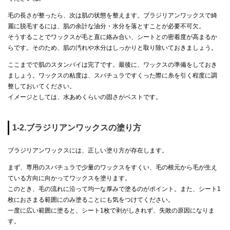
毛の長さが整ったら、次は肌の状態を整えます。ブラジリアンワックスで綺
麗に脱毛するには、肌の余計な油分・水分を落とすことが必要不可欠。
そうすることでワックスが毛と直に絡み合い、シートとの密着度が高まるか
らです。そのため、肌の汚れや水分はしっかりと取り除いておきましょう。
ここまでで肌のスタンバイは完了です。最後に、ワックスの準備をしておき
ましょう。ワックスの粘度は、スパチュラですくった際に糸を引く程度に調
整しておいてください。
イメージとしては、水あめくらいの固さがベストです。
1-2.ブラジリアンワックスの塗り方
ブラジリアンワックスには、正しい塗り方が存在します。
まず、専用のスパチュラで少量のワックスをすくい、毛の根元から毛が生え
ている方向に向かってワックスを塗ります。
このとき、毛の流れに沿って均一な厚みで塗るのがポイント。また、シート1
枚におさまる範囲にのみ塗ることにも気をつけてください。
一度に広い範囲に塗ると、シート1枚で剥がしきれず、失敗の原因になりま
す。