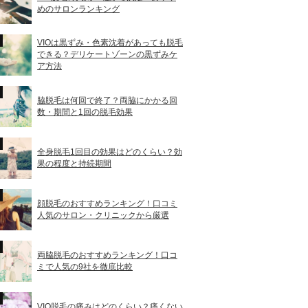
めのサロンランキング
VIOは黒ずみ・色素沈着があっても脱毛
できる？デリケートゾーンの黒ずみケ
ア方法
脇脱毛は何回で終了？両脇にかかる回
数・期間と1回の脱毛効果
全身脱毛1回目の効果はどのくらい？効
果の程度と持続期間
顔脱毛のおすすめランキング！口コミ
人気のサロン・クリニックから厳選
両脇脱毛のおすすめランキング！口コ
ミで人気の9社を徹底比較
VIO脱毛の痛みはどのくらい？痛くない